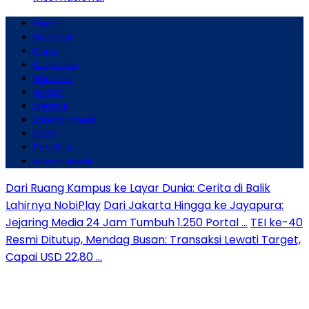
Home
Ekonomi
Bisnis
Korporasi
Nasional
Hukum
Lifestyle
Entertainment
Sport
Pers Rilis
Internasional
Dari Ruang Kampus ke Layar Dunia: Cerita di Balik
Lahirnya NobiPlay
Dari Jakarta Hingga ke Jayapura:
Jejaring Media 24 Jam Tumbuh 1.250 Portal …
TEI ke-40
Resmi Ditutup, Mendag Busan: Transaksi Lewati Target,
Capai USD 22,80 …