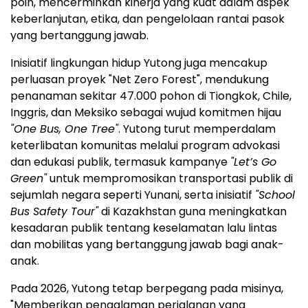
poin, mencerminkan kinerja yang kuat dalam aspek
keberlanjutan, etika, dan pengelolaan rantai pasok
yang bertanggung jawab.
Inisiatif lingkungan hidup Yutong juga mencakup
perluasan proyek "Net Zero Forest", mendukung
penanaman sekitar 47.000 pohon di Tiongkok, Chile,
Inggris, dan Meksiko sebagai wujud komitmen hijau
"One Bus, One Tree"
. Yutong turut memperdalam
keterlibatan komunitas melalui program advokasi
dan edukasi publik, termasuk kampanye
"Let’s Go
Green"
untuk mempromosikan transportasi publik di
sejumlah negara seperti Yunani, serta inisiatif
"School
Bus Safety Tour"
di Kazakhstan guna meningkatkan
kesadaran publik tentang keselamatan lalu lintas
dan mobilitas yang bertanggung jawab bagi anak-
anak.
Pada 2026, Yutong tetap berpegang pada misinya,
"Memberikan pengalaman perjalanan yang