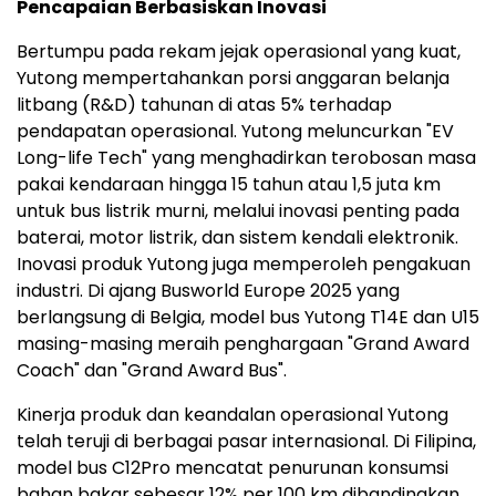
Pencapaian Berbasiskan Inovasi
Bertumpu pada rekam jejak operasional yang kuat,
Yutong mempertahankan porsi anggaran belanja
litbang (R&D) tahunan di atas 5% terhadap
pendapatan operasional. Yutong meluncurkan "EV
Long-life Tech" yang menghadirkan terobosan masa
pakai kendaraan hingga 15 tahun atau 1,5 juta km
untuk bus listrik murni, melalui inovasi penting pada
baterai, motor listrik, dan sistem kendali elektronik.
Inovasi produk Yutong juga memperoleh pengakuan
industri. Di ajang Busworld Europe 2025 yang
berlangsung di Belgia, model bus Yutong T14E dan U15
masing-masing meraih penghargaan "Grand Award
Coach" dan "Grand Award Bus".
Kinerja produk dan keandalan operasional Yutong
telah teruji di berbagai pasar internasional. Di Filipina,
model bus C12Pro mencatat penurunan konsumsi
bahan bakar sebesar 12% per 100 km dibandingkan