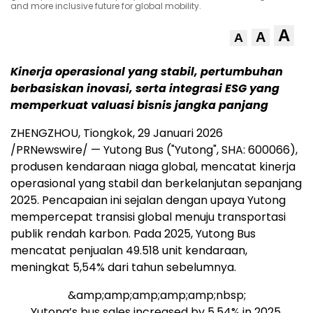
and more inclusive future for global mobility.
A
A
A
Kinerja operasional yang stabil, pertumbuhan
berbasiskan inovasi, serta integrasi ESG yang
memperkuat valuasi bisnis jangka panjang
ZHENGZHOU, Tiongkok
,
29 Januari 2026
/PRNewswire/ — Yutong Bus ("Yutong", SHA: 600066),
produsen kendaraan niaga global, mencatat kinerja
operasional yang stabil dan berkelanjutan sepanjang
2025. Pencapaian ini sejalan dengan upaya Yutong
mempercepat transisi global menuju transportasi
publik rendah karbon. Pada 2025, Yutong Bus
mencatat penjualan 49.518 unit kendaraan,
meningkat 5,54% dari tahun sebelumnya.
&amp;amp;amp;amp;amp;nbsp;
Yutong’s bus sales increased by 5.54% in 2025,