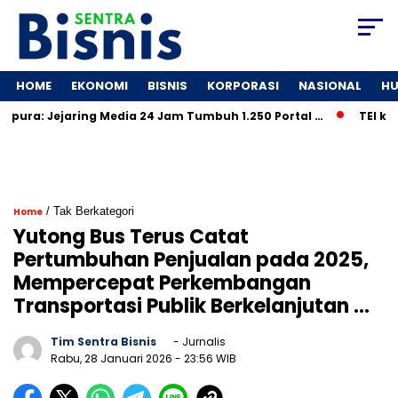
HOME
EKONOMI
BISNIS
KORPORASI
NASIONAL
H
a: Jejaring Media 24 Jam Tumbuh 1.250 Portal …
TEI ke-40 R
/ Tak Berkategori
Home
Yutong Bus Terus Catat
Pertumbuhan Penjualan pada 2025,
Mempercepat Perkembangan
Transportasi Publik Berkelanjutan …
Tim Sentra Bisnis
- Jurnalis
Rabu, 28 Januari 2026
- 23:56 WIB