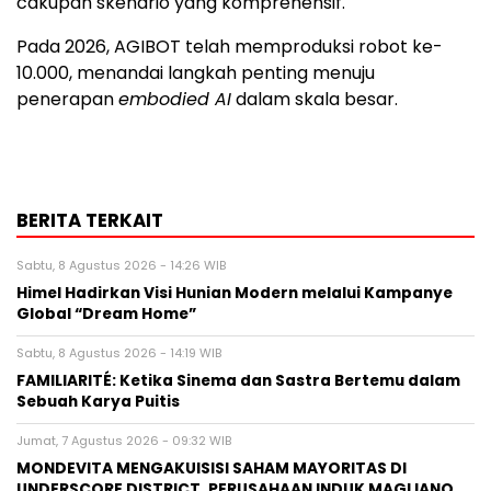
cakupan skenario yang komprehensif.
Pada 2026, AGIBOT telah memproduksi robot ke-
10.000, menandai langkah penting menuju
penerapan
embodied AI
dalam skala besar.
BERITA TERKAIT
Sabtu, 8 Agustus 2026 - 14:26 WIB
Himel Hadirkan Visi Hunian Modern melalui Kampanye
Global “Dream Home”
Sabtu, 8 Agustus 2026 - 14:19 WIB
FAMILIARITÉ: Ketika Sinema dan Sastra Bertemu dalam
Sebuah Karya Puitis
Jumat, 7 Agustus 2026 - 09:32 WIB
MONDEVITA MENGAKUISISI SAHAM MAYORITAS DI
UNDERSCORE DISTRICT, PERUSAHAAN INDUK MAGLIANO,