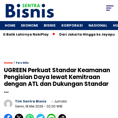
HOME
EKONOMI
BISNIS
KORPORASI
NASIONAL
H
 Balik Lahirnya NobiPlay
Dari Jakarta Hingga ke Jayapura: 
/
Home
Pers Rilis
UGREEN Perkuat Standar Keamanan
Pengisian Daya lewat Kemitraan
dengan ATL dan Dukungan Standar
…
Tim Sentra Bisnis
- Jurnalis
Senin, 18 Mei 2026
- 02:00 WIB