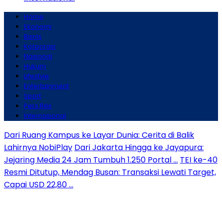
Home
Ekonomi
Bisnis
Korporasi
Nasional
Hukum
Lifestyle
Entertainment
Sport
Pers Rilis
Internasional
Dari Ruang Kampus ke Layar Dunia: Cerita di Balik
Lahirnya NobiPlay
Dari Jakarta Hingga ke Jayapura:
Jejaring Media 24 Jam Tumbuh 1.250 Portal …
TEI ke-40
Resmi Ditutup, Mendag Busan: Transaksi Lewati Target,
Capai USD 22,80 …