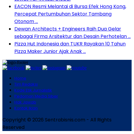
EACON Resmi Melantai di Bursa Efek Hong Kong,
Percepat Pertumbuhan Sektor Tambang
Otonom …
Dewan Architects + Engineers Raih Dua Gelar
sebagai Firma Arsitektur dan Desain Perhotelan …
Pizza Hut Indonesia dan TUKR Rayakan 10 Tahun
Pizza Maker Junior Ajak Anak …
Home
Tim Redaksi
Kode Etik Jurnalistik
Pedoman Media Siber
Hak Jawab
Kontak Iklan
Copyright © 2026 Sentrabisnis.com - All Rights
Reserved