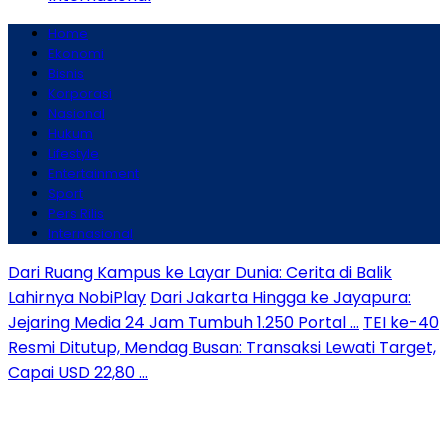
Home
Ekonomi
Bisnis
Korporasi
Nasional
Hukum
Lifestyle
Entertainment
Sport
Pers Rilis
Internasional
Dari Ruang Kampus ke Layar Dunia: Cerita di Balik
Lahirnya NobiPlay
Dari Jakarta Hingga ke Jayapura:
Jejaring Media 24 Jam Tumbuh 1.250 Portal …
TEI ke-40
Resmi Ditutup, Mendag Busan: Transaksi Lewati Target,
Capai USD 22,80 …