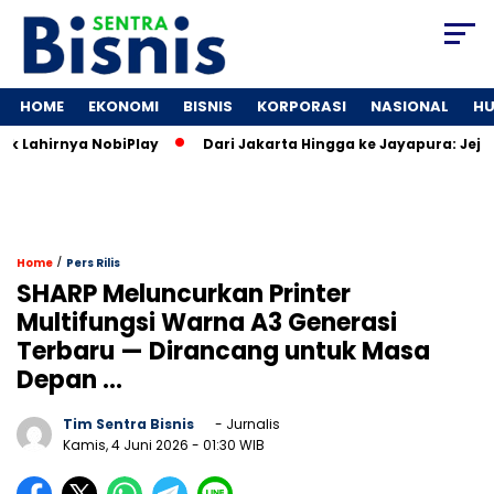
HOME
EKONOMI
BISNIS
KORPORASI
NASIONAL
H
Lahirnya NobiPlay
Dari Jakarta Hingga ke Jayapura: Jejaring
/
Home
Pers Rilis
SHARP Meluncurkan Printer
Multifungsi Warna A3 Generasi
Terbaru — Dirancang untuk Masa
Depan …
Tim Sentra Bisnis
- Jurnalis
Kamis, 4 Juni 2026
- 01:30 WIB