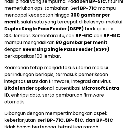
hasil pindai yang sempurna. Pada seri
BP-51C
, fitur ini
memerlukan opsi tambahan. Seri
BP-71C
mampu
mencapai kecepatan hingga
300 gambar per
menit
, salah satu yang tercepat di kelasnya, melalui
Duplex Single Pass Feeder (DSPF)
berkapasitas
300 lembar. Sementara itu, seri
BP-61C
dan
BP-51C
mampu menghasilkan
80 gambar per menit
dengan
Reversing Single Pass Feeder (RSPF)
berkapasitas 100 lembar.
Keamanan tetap menjadi fokus utama melalui
perlindungan berlapis, termasuk pemeriksaan
integritas
BIOS
dan firmware, integrasi antivirus
Bitdefender
opsional, autentikasi
Microsoft Entra
ID
, enkripsi data, serta pembaruan firmware
otomatis.
Dibangun dengan mempertimbangkan aspek
keberlanjutan, seri
BP-71C, BP-61C, dan BP-51C
tidak hanya bertenaga, tetapi juga ramah