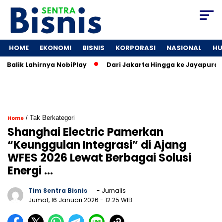
HOME
EKONOMI
BISNIS
KORPORASI
NASIONAL
H
alik Lahirnya NobiPlay
Dari Jakarta Hingga ke Jayapura: Jej
/ Tak Berkategori
Home
Shanghai Electric Pamerkan
“Keunggulan Integrasi” di Ajang
WFES 2026 Lewat Berbagai Solusi
Energi …
Tim Sentra Bisnis
- Jurnalis
Jumat, 16 Januari 2026
- 12:25 WIB