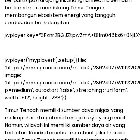
berpartisipasi di ajang ini, Shanghai Electric semakin
berkomitmen mendukung Timur Tengah
membangun ekosistem energi yang tangguh,
cerdas, dan berkelanjutan.
jwplayer.key=”3Fznr2BGJZtpwZmA+81lm048ks6+0NjLX
jwplayer(‘myplayer1’).setup({file:
‘https://mma.prnasia.com/media2/2862497/WFES202
image:
‘https://mma.prnasia.com/media2/2862497/WFES20
p=medium’, autostart:’false’, stretching : ‘uniform’,
width: ‘512’, height: ‘288’});
Timur Tengah memiliki sumber daya migas yang
melimpah serta potensi tenaga surya yang masif.
Namun, wilayah ini memiliki sumber daya air yang
terbatas. Kondisi tersebut membuat jalur transisi