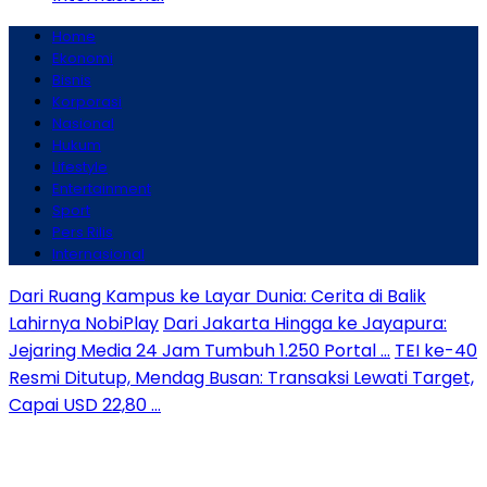
Home
Ekonomi
Bisnis
Korporasi
Nasional
Hukum
Lifestyle
Entertainment
Sport
Pers Rilis
Internasional
Dari Ruang Kampus ke Layar Dunia: Cerita di Balik
Lahirnya NobiPlay
Dari Jakarta Hingga ke Jayapura:
Jejaring Media 24 Jam Tumbuh 1.250 Portal …
TEI ke-40
Resmi Ditutup, Mendag Busan: Transaksi Lewati Target,
Capai USD 22,80 …