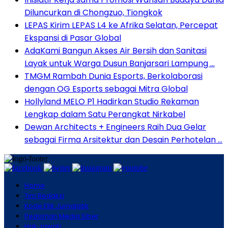
Diluncurkan di Chongzuo, Tiongkok
LEPAS Kirim LEPAS L4 ke Afrika Selatan, Percepat
Ekspansi di Pasar Global
AdaKami Bangun Akses Air Bersih dan Sanitasi
Layak untuk Warga Dusun Banjarsari Lampung …
TMGM Rambah Dunia Esports, Berkolaborasi
dengan OG Esports sebagai Mitra Global
Hollyland MELO P1 Hadirkan Studio Rekaman
Lengkap dalam Satu Perangkat Nirkabel
Dewan Architects + Engineers Raih Dua Gelar
sebagai Firma Arsitektur dan Desain Perhotelan …
Home
Tim Redaksi
Kode Etik Jurnalistik
Pedoman Media Siber
Hak Jawab