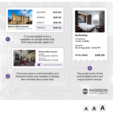
A
A
A