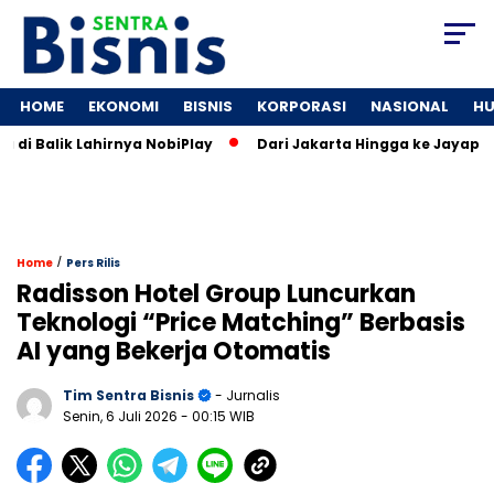
HOME
EKONOMI
BISNIS
KORPORASI
NASIONAL
H
 Balik Lahirnya NobiPlay
Dari Jakarta Hingga ke Jayapura: 
/
Home
Pers Rilis
Radisson Hotel Group Luncurkan
Teknologi “Price Matching” Berbasis
AI yang Bekerja Otomatis
Tim Sentra Bisnis
- Jurnalis
Senin, 6 Juli 2026
- 00:15 WIB