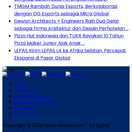
TMGM Rambah Dunia Esports, Berkolaborasi
dengan OG Esports sebagai Mitra Global
Dewan Architects + Engineers Raih Dua Gelar
sebagai Firma Arsitektur dan Desain Perhotelan …
Pizza Hut Indonesia dan TUKR Rayakan 10 Tahun
Pizza Maker Junior Ajak Anak …
LEPAS Kirim LEPAS L4 ke Afrika Selatan, Percepat
Ekspansi di Pasar Global
Home
Tim Redaksi
Kode Etik Jurnalistik
Pedoman Media Siber
Hak Jawab
Kontak Iklan
Copyright © 2026 Sentrabisnis.com - All Rights