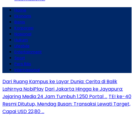
Home
Ekonomi
Bisnis
Korporasi
Nasional
Hukum
Lifestyle
Entertainment
Sport
Pers Rilis
Internasional
Dari Ruang Kampus ke Layar Dunia: Cerita di Balik
Lahirnya NobiPlay
Dari Jakarta Hingga ke Jayapura:
Jejaring Media 24 Jam Tumbuh 1.250 Portal …
TEI ke-40
Resmi Ditutup, Mendag Busan: Transaksi Lewati Target,
Capai USD 22,80 …