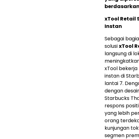
berdasarkan
xTool Retail 
Instan
Sebagai bagi
solusi
xTool R
langsung di lo
meningkatkan t
xTool bekerja
instan di Sta
lantai 7. Den
dengan desai
Starbucks Tha
respons posi
yang lebih pe
orang terdeka
kunjungan to
segmen prem