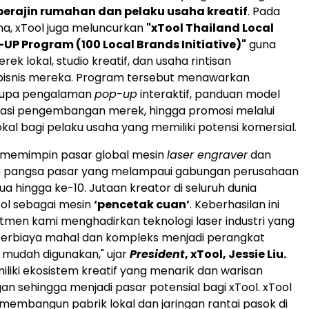
perajin rumahan dan pelaku usaha kreatif
. Pada
a, xTool juga meluncurkan
"xTool Thailand Local
UP Program (100 Local Brands Initiative)"
guna
k lokal, studio kreatif, dan usaha rintisan
isnis mereka. Program tersebut menawarkan
rupa pengalaman
pop-up
interaktif, panduan model
orasi pengembangan merek, hingga promosi melalui
okal bagi pelaku usaha yang memiliki potensi komersial.
ni memimpin pasar global mesin
laser engraver
dan
 pangsa pasar yang melampaui gabungan perusahaan
a hingga ke-10. Jutaan kreator di seluruh dunia
ol sebagai mesin
‘pencetak cuan’
. Keberhasilan ini
mitmen kami menghadirkan teknologi laser industri yang
erbiaya mahal dan kompleks menjadi perangkat
 mudah digunakan," ujar
President
, xTool, Jessie Liu.
iliki ekosistem kreatif yang menarik dan warisan
gan sehingga menjadi pasar potensial bagi xTool. xTool
membangun pabrik lokal dan jaringan rantai pasok di