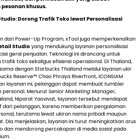
 pesanan khusus.
Studio: Dorong Trafik Toko lewat Personalisasi
an dari Power-Up Program, xTool juga memperkenalkan
etail Studio
yang mendukung layanan personalisasi
kasi gerai penjualan. Teknologi ini dirancang untuk
rafik toko sekaligus efisiensi operasional. Di Thailand,
 sama dengan Starbucks Thailand melalui layanan ukir
rbucks Reserve™ Chao Phraya Riverfront, ICONSIAM
gan layanan ini, pelanggan dapat membuat
tumbler
n personal. Menurut
Senior Marketing Manager
,
iland, Niparat Yaovivat, layanan tersebut mendapat
tif dari pelanggan, karena memberikan pengalaman
rsonal, terutama lewat ukiran nama pribadi maupun
t. Dia menjelaskan, layanan ini turut meningkatkan arus
ko dan mendorong percakapan di media sosial pada
ium.