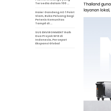
Tersedia dalam 100 …
Thailand gun
layanan loka
Haier Gandeng AO 1 Point
Slam, Buka Peluang bagi
Petenis Komunitas
Tampil di …
SUS ENVIRONMENT Raih
Dua Proyek WtE di
Indonesia, Percepat
Ekspansi Global