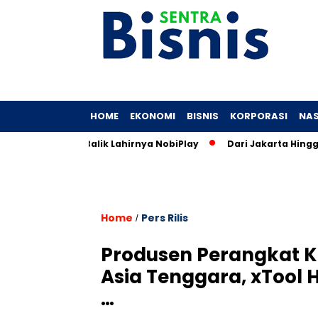
HOME
EKONOMI
BISNIS
KORPORASI
NAS
Cerita di Balik Lahirnya NobiPlay
Dari Jakarta Hingga ke J
Home
Pers Rilis
/
Produsen Perangkat K
Asia Tenggara, xTool 
…