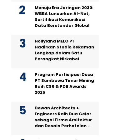
Menuju Era Jaringan 2030:
WBBA Luncurkan AI-Net,
Sertifikasi Komunikasi
Data Berstandar Global
Hollyland MELO P1
Hadirkan Studio Rekaman
Lengkap dalam Satu
Perangkat Nirkabel
Program Partisipasi Desa
PT Sumbawa Timur Mining
Raih CSR & PDB Awards
2025
Dewan Architects +
Engineers Raih Dua Gelar
sebagai Firma Arsitektur
dan Desain Perhotelan …