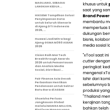
MAGLIANO, SEBAGAI
khusus untuk
LANGKAH KEDUA …
saat yang sam
Brand Power-
HIKSEMI Tampilkan Solusi
Penyimpanan Data
membantu mere
untuk Seluruh Skenario
di Ajang DTI Indonesia
memperluas b
2026, …
dukungan be
bisnis, kolab
Huawei Jadi Mitra bagi
Ajang GSMA M360 ASEAN
media sosial l
2026
"xTool saat i
Cision Raih MarTech
Breakthrough Awards
cutter
dengan
2026 untuk Pemantauan
dan Analisis Media
peringkat kedu
Sosial, Distribusi …
mengenal xTo
lahir dari ko
Fair Finance Asia Desak
Perbankan Hentikan
sebelumnya b
Pendanaan untuk Sektor
Batu Bara di ASEAN
produksi yang
"Thailand mem
Shueisha Perluas
kerajinan tan
Jangkauan Global
melalui MANGA MILLION,
bahkan telah 
Platform Manga yang