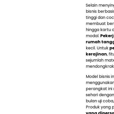
Selain menyin
bisnis berbas
tinggi dan co
membuat berba
hingga kartu 
modal.
Peker
rumah tang
kecil. Untuk
p
kerajinan
, f
sejumlah mater
mendongkrak 
Model bisnis i
menggunaka
perangkat in
sehari dengan
bulan uji cob
Produk yang pa
yang diperso