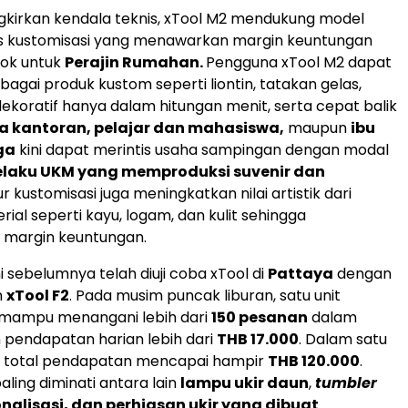
gkirkan kendala teknis, xTool M2 mendukung model
is kustomisasi yang menawarkan margin keuntungan
cok untuk
Perajin Rumahan.
Pengguna xTool M2 dapat
gai produk kustom seperti liontin, tatakan gelas,
dekoratif hanya dalam hitungan menit, serta cepat balik
ja kantoran, pelajar dan mahasiswa,
maupun
ibu
ga
kini dapat merintis usaha sampingan dengan modal
elaku UKM yang memproduksi suvenir dan
itur kustomisasi juga meningkatkan nilai artistik dari
ial seperti kayu, logam, dan kulit sehingga
margin keuntungan.
ni sebelumnya telah diuji coba xTool di
Pattaya
dengan
n
xTool F2
. Pada musim puncak liburan, satu unit
i mampu menangani lebih dari
150 pesanan
dalam
 pendapatan harian lebih dari
THB 17.000
. Dalam satu
a, total pendapatan mencapai hampir
THB 120.000
.
ling diminati antara lain
lampu ukir daun
,
tumbler
nalisasi, dan perhiasan ukir yang dibuat