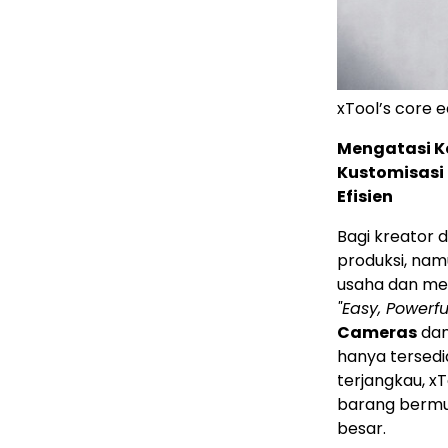
xTool’s core e
Mengatasi K
Kustomisasi
Efisien
Bagi kreator d
produksi, nam
usaha dan me
"Easy, Powerfu
Cameras
da
hanya tersedi
terjangkau, 
barang bermut
besar.