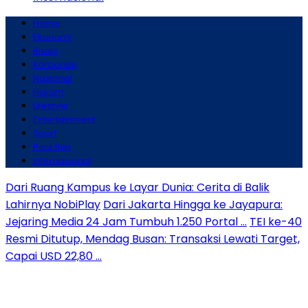
Home
Ekonomi
Bisnis
Korporasi
Nasional
Hukum
Lifestyle
Entertainment
Sport
Pers Rilis
Internasional
Dari Ruang Kampus ke Layar Dunia: Cerita di Balik
Lahirnya NobiPlay
Dari Jakarta Hingga ke Jayapura:
Jejaring Media 24 Jam Tumbuh 1.250 Portal …
TEI ke-40
Resmi Ditutup, Mendag Busan: Transaksi Lewati Target,
Capai USD 22,80 …