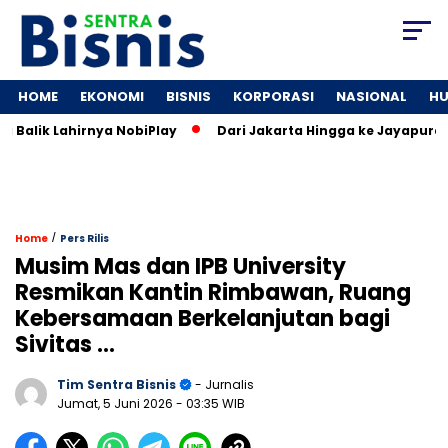
HOME
EKONOMI
BISNIS
KORPORASI
NASIONAL
H
alik Lahirnya NobiPlay
Dari Jakarta Hingga ke Jayapura: Jej
/
Home
Pers Rilis
Musim Mas dan IPB University
Resmikan Kantin Rimbawan, Ruang
Kebersamaan Berkelanjutan bagi
Sivitas …
Tim Sentra Bisnis
- Jurnalis
Jumat, 5 Juni 2026
- 03:35 WIB