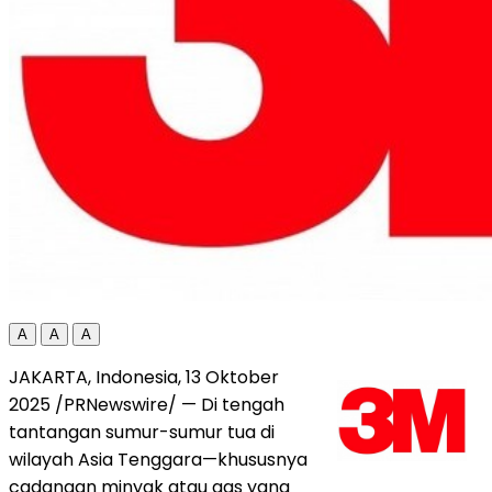
A
A
A
JAKARTA, Indonesia
,
13 Oktober
2025
/PRNewswire/ — Di tengah
tantangan sumur-sumur tua di
wilayah Asia Tenggara—khususnya
cadangan minyak atau gas yang