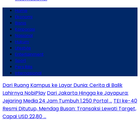
Home
Ekonomi
Bisnis
Korporasi
Nasional
Hukum
Lifestyle
Entertainment
Sport
Pers Rilis
Internasional
Dari Ruang Kampus ke Layar Dunia: Cerita di Balik
Lahirnya NobiPlay
Dari Jakarta Hingga ke Jayapura:
Jejaring Media 24 Jam Tumbuh 1.250 Portal …
TEI ke-40
Resmi Ditutup, Mendag Busan: Transaksi Lewati Target,
Capai USD 22,80 …