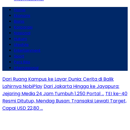
Home
Ekonomi
Bisnis
Korporasi
Nasional
Hukum
Lifestyle
Entertainment
Sport
Pers Rilis
Internasional
Dari Ruang Kampus ke Layar Dunia: Cerita di Balik
Lahirnya NobiPlay
Dari Jakarta Hingga ke Jayapura:
Jejaring Media 24 Jam Tumbuh 1.250 Portal …
TEI ke-40
Resmi Ditutup, Mendag Busan: Transaksi Lewati Target,
Capai USD 22,80 …