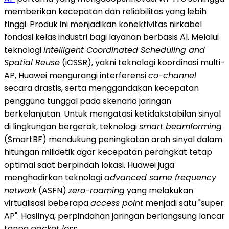
memberikan kecepatan dan reliabilitas yang lebih
tinggi. Produk ini menjadikan konektivitas nirkabel
fondasi kelas industri bagi layanan berbasis AI. Melalui
teknologi
intelligent Coordinated Scheduling and
Spatial Reuse
(iCSSR), yakni teknologi koordinasi multi-
AP, Huawei mengurangi interferensi
co-channel
secara drastis, serta menggandakan kecepatan
pengguna tunggal pada skenario jaringan
berkelanjutan. Untuk mengatasi ketidakstabilan sinyal
di lingkungan bergerak, teknologi
smart beamforming
(SmartBF) mendukung peningkatan arah sinyal dalam
hitungan milidetik agar kecepatan perangkat tetap
optimal saat berpindah lokasi. Huawei juga
menghadirkan teknologi
advanced same frequency
network
(ASFN)
zero-roaming
yang melakukan
virtualisasi beberapa
access point
menjadi satu "super
AP". Hasilnya, perpindahan jaringan berlangsung lancar
tanpa
packet loss
.