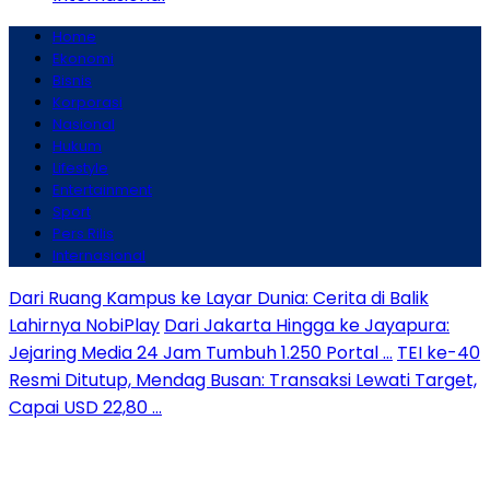
Home
Ekonomi
Bisnis
Korporasi
Nasional
Hukum
Lifestyle
Entertainment
Sport
Pers Rilis
Internasional
Dari Ruang Kampus ke Layar Dunia: Cerita di Balik
Lahirnya NobiPlay
Dari Jakarta Hingga ke Jayapura:
Jejaring Media 24 Jam Tumbuh 1.250 Portal …
TEI ke-40
Resmi Ditutup, Mendag Busan: Transaksi Lewati Target,
Capai USD 22,80 …