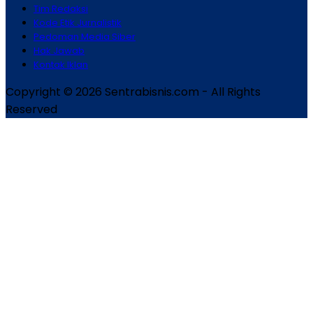
Tim Redaksi
Kode Etik Jurnalistik
Pedoman Media Siber
Hak Jawab
Kontak Iklan
Copyright © 2026 Sentrabisnis.com - All Rights
Reserved