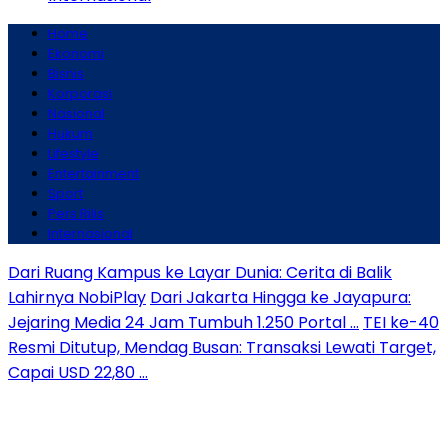
Home
Ekonomi
Bisnis
Korporasi
Nasional
Hukum
Lifestyle
Entertainment
Sport
Pers Rilis
Internasional
Dari Ruang Kampus ke Layar Dunia: Cerita di Balik
Lahirnya NobiPlay
Dari Jakarta Hingga ke Jayapura:
Jejaring Media 24 Jam Tumbuh 1.250 Portal …
TEI ke-40
Resmi Ditutup, Mendag Busan: Transaksi Lewati Target,
Capai USD 22,80 …