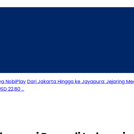
ya NobiPlay
Dari Jakarta Hingga ke Jayapura: Jejaring Me
USD 22,80 …