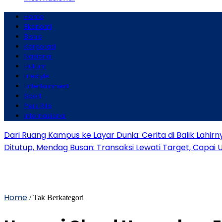
Home
Ekonomi
Bisnis
Korporasi
Nasional
Hukum
Lifestyle
Entertainment
Sport
Pers Rilis
Internasional
Dari Ruang Kampus ke Layar Dunia: Cerita di Balik Lahirn
Ditutup, Mendag Busan: Transaksi Lewati Target, Capai 
Home
/ Tak Berkategori