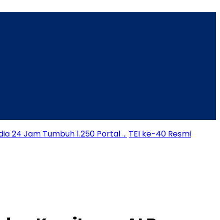
dia 24 Jam Tumbuh 1.250 Portal …
TEI ke-40 Resmi