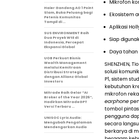
Mikrofon ko
Haier Gandeng AO 1 Point
Slam, Buka Peluang bagi
Ekosistem a
Petenis Komunitas
Tampil di …
Aplikasi Hol
SUS ENVIRONMENT Raih
Dua Proyek WtE di
Siap diguna
Indonesia, Percepat
Ekspansi Global
Daya tahan 
UOB Perkuat Bisnis
Wealth Management
SHENZHEN, Tio
melalui Kemitraan
solusi komuni
Distribusi Strategis
dengan Allianz Global
P1, sistem stu
Investors
kebutuhan kre
Mitrade Raih Gelar “AI
mikrofon rek
Broker of the Year 2026”,
earphone
pem
Hadirkan MitradeGPT
Versi Terbaru …
tombol pintas
pengguna da
UNISOC Lyric Audio:
Mengubah Pengalaman
secara langsu
Mendengarkan Audio
berkarya di m
beragam kebut