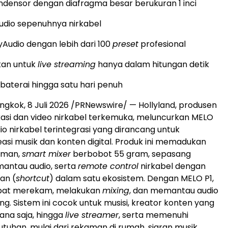
ndensor dengan diafragma besar berukuran 1 inci
udio sepenuhnya nirkabel
lyAudio dengan lebih dari 100
preset
profesional
kan untuk
live streaming
hanya dalam hitungan detik
baterai hingga satu hari penuh
ngkok, 8 Juli 2026 /PRNewswire/ — Hollyland, produsen
kasi dan video nirkabel terkemuka, meluncurkan MELO
dio nirkabel terintegrasi yang dirancang untuk
asi musik dan konten digital. Produk ini memadukan
aman,
smart mixer
berbobot 55 gram, sepasang
antau audio, serta
remote control
nirkabel dengan
an (
shortcut
) dalam satu ekosistem. Dengan MELO P1,
pat merekam, melakukan
mixing
, dan memantau audio
ng. Sistem ini cocok untuk musisi, kreator konten yang
ana saja, hingga
live streamer
, serta memenuhi
uhan, mulai dari rekaman di rumah, siaran musik