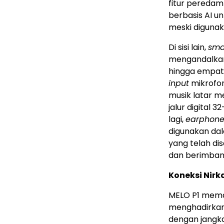
fitur peredam
berbasis AI u
meski digunak
Di sisi lain,
sma
mengandalkan
hingga empat
input
mikrofon
musik latar me
jalur digital 
lagi,
earphon
digunakan da
yang telah di
dan berimban
Koneksi Nirk
MELO P1 meman
menghadirkan 
dengan jangka