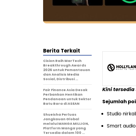
Berita Terkait
Cision Raih MarTech
Breakthrough Awards
2026 untuk Pemantauan
dan Analisis Media
Sosial, Distribusi …
Kini tersedia
Fair Finance Asia Desak
Perbankan Hentikan
Pendanaan untuk Sektor
Sejumlah poi
Batu Bara di ASEAN
Studio nirk
Shueisha Perluas
Jangkauan Global
melalui MANGA MILLION,
Smart audio
Platform Manga yang
Tersedia dalam 100 …