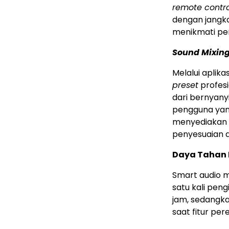
remote contro
dengan jangk
menikmati pen
Sound Mixin
Melalui aplik
preset
profesi
dari bernyany
pengguna yang
menyediakan 
penyesuaian au
Daya Tahan 
Smart audio 
satu kali peng
jam, sedangka
saat fitur per