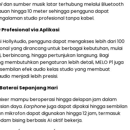
l
dan sumber musik latar terhubung melalui Bluetooth
auan hingga 10 meter sehingga pengguna dapat
galaman studio profesional tanpa kabel.
g
Profesional via Aplikasi
asi HollyAudio, pengguna dapat mengakses lebih dari 100
onal yang dirancang untuk berbagai kebutuhan, mulai
i, berbincang, hingga pertunjukan langsung. Bagi
 membutuhkan pengaturan lebih detail, MELO P1 juga
sembilan efek audio kelas studio yang membuat
dio menjadi lebih presisi.
Baterai Sepanjang Hari
mixer mampu beroperasi hingga delapan jam dalam
isian daya.
Earphone
juga dapat dipakai hingga sembilan
n mikrofon dapat digunakan hingga 12 jam, termasuk
edam bising berbasis AI aktif bekerja.