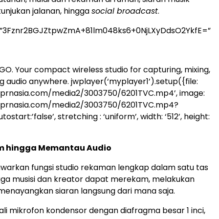
tunjukan jalanan, hingga
social broadcast
.
=”3Fznr2BGJZtpwZmA+81lm048ks6+0NjLXyDdsO2YkfE=”
O. Your compact wireless studio for capturing, mixing,
g audio anywhere.
jwplayer(‘myplayer1’).setup({file:
.prnasia.com/media2/3003750/6201TVC.mp4’, image:
.prnasia.com/media2/3003750/6201TVC.mp4?
start:’false’, stretching : ‘uniform’, width: ‘512’, height:
m hingga Memantau Audio
arkan fungsi studio rekaman lengkap dalam satu tas
gga musisi dan kreator dapat merekam, melakukan
 menayangkan siaran langsung dari mana saja.
ali mikrofon kondensor dengan diafragma besar 1 inci,