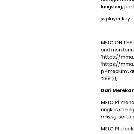
langsung, per
jwplayer.key
MELO ON THE G
and monitorin
‘https://mma
‘https://mma
p=medium’, auto
‘288’});
Dari Mereka
MELO P1 menaw
ringkas sehin
mixing
, serta
MELO P1 dibek