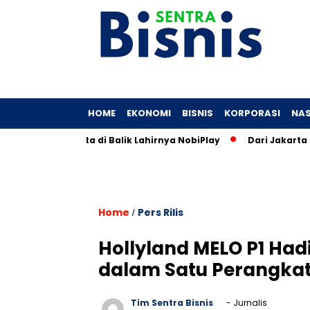
HOME
EKONOMI
BISNIS
KORPORASI
NAS
nia: Cerita di Balik Lahirnya NobiPlay
Dari Jakarta Hingga 
Home
Pers Rilis
/
Hollyland MELO P1 Ha
dalam Satu Perangkat
Tim Sentra Bisnis
- Jurnalis