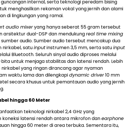
 guncangan internal, serta teknologi peredam bising
ntuk menghasilkan rekaman vokal yang jernih dan alami
an di lingkungan yang ramai.
rt audio mixer
yang hanya seberat 55 gram tersebut
 arsitektur dual-DSP dan mendukung
real time mixing
 sumber audio. Sumber audio tersebut mencakup dua
 nirkabel, satu
input
instrumen 3,5 mm, serta satu
input
lalui Bluetooth. Seluruh sinyal audio diproses melalui
32-bita untuk menjaga stabilitas dan latensi rendah. Lebih
e
nirkabel yang ringan dirancang agar nyaman
lam waktu lama dan dilengkapi
dynamic driver
10 mm
setel secara khusus untuk pemantauan audio yang jernih
g.
abel hingga 60 Meter
faatkan teknologi nirkabel 2,4 GHz yang
koneksi latensi rendah antara mikrofon dan
earphone
uan hingga 60 meter di area terbuka. Sementara itu,