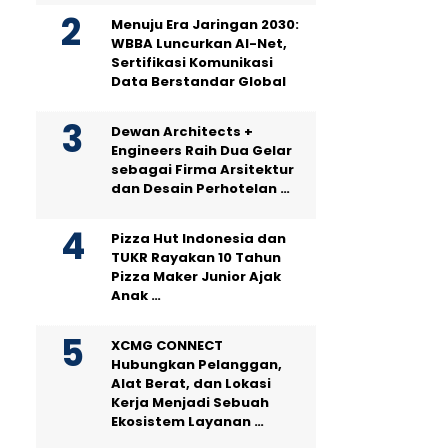
Menuju Era Jaringan 2030:
WBBA Luncurkan AI-Net,
Sertifikasi Komunikasi
Data Berstandar Global
Dewan Architects +
Engineers Raih Dua Gelar
sebagai Firma Arsitektur
dan Desain Perhotelan …
Pizza Hut Indonesia dan
TUKR Rayakan 10 Tahun
Pizza Maker Junior Ajak
Anak …
XCMG CONNECT
Hubungkan Pelanggan,
Alat Berat, dan Lokasi
Kerja Menjadi Sebuah
Ekosistem Layanan …