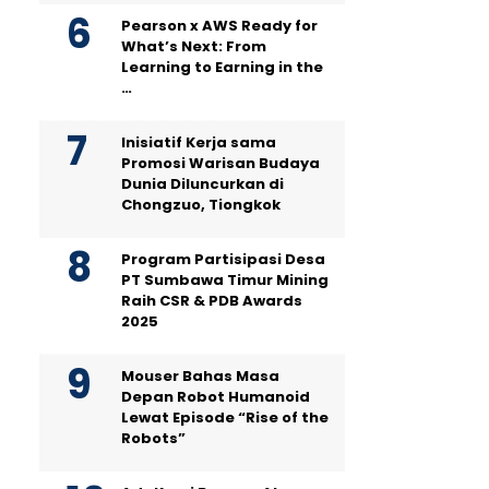
Pearson x AWS Ready for
What’s Next: From
Learning to Earning in the
…
Inisiatif Kerja sama
Promosi Warisan Budaya
Dunia Diluncurkan di
Chongzuo, Tiongkok
Program Partisipasi Desa
PT Sumbawa Timur Mining
Raih CSR & PDB Awards
2025
Mouser Bahas Masa
Depan Robot Humanoid
Lewat Episode “Rise of the
Robots”