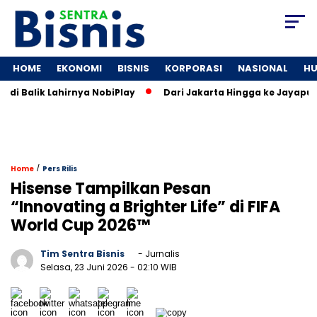
HOME
EKONOMI
BISNIS
KORPORASI
NASIONAL
H
 Balik Lahirnya NobiPlay
Dari Jakarta Hingga ke Jayapura: J
/
Home
Pers Rilis
Hisense Tampilkan Pesan
“Innovating a Brighter Life” di FIFA
World Cup 2026™
Tim Sentra Bisnis
- Jurnalis
Selasa, 23 Juni 2026
- 02:10 WIB