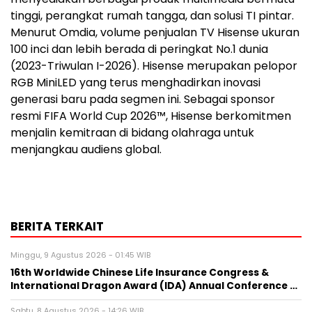
tinggi, perangkat rumah tangga, dan solusi TI pintar.
Menurut Omdia, volume penjualan TV Hisense ukuran
100 inci dan lebih berada di peringkat No.1 dunia
(2023-Triwulan I-2026). Hisense merupakan pelopor
RGB MiniLED yang terus menghadirkan inovasi
generasi baru pada segmen ini. Sebagai sponsor
resmi FIFA World Cup 2026™, Hisense berkomitmen
menjalin kemitraan di bidang olahraga untuk
menjangkau audiens global.
BERITA TERKAIT
Minggu, 9 Agustus 2026 - 01:45 WIB
16th Worldwide Chinese Life Insurance Congress &
International Dragon Award (IDA) Annual Conference …
Sabtu, 8 Agustus 2026 - 14:26 WIB