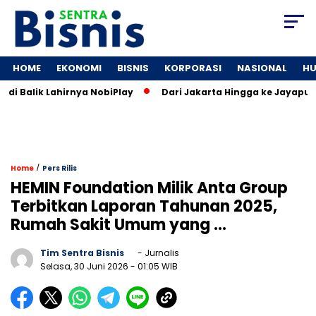
HOME
EKONOMI
BISNIS
KORPORASI
NASIONAL
H
 Balik Lahirnya NobiPlay
Dari Jakarta Hingga ke Jayapura: 
/
Home
Pers Rilis
HEMIN Foundation Milik Anta Group
Terbitkan Laporan Tahunan 2025,
Rumah Sakit Umum yang …
Tim Sentra Bisnis
- Jurnalis
Selasa, 30 Juni 2026
- 01:05 WIB