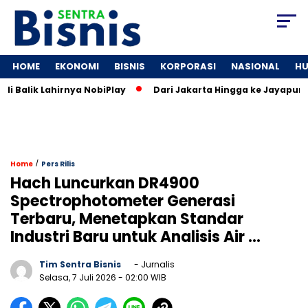
HOME
EKONOMI
BISNIS
KORPORASI
NASIONAL
H
 Balik Lahirnya NobiPlay
Dari Jakarta Hingga ke Jayapura: 
/
Home
Pers Rilis
Hach Luncurkan DR4900
Spectrophotometer Generasi
Terbaru, Menetapkan Standar
Industri Baru untuk Analisis Air …
Tim Sentra Bisnis
- Jurnalis
Selasa, 7 Juli 2026
- 02:00 WIB