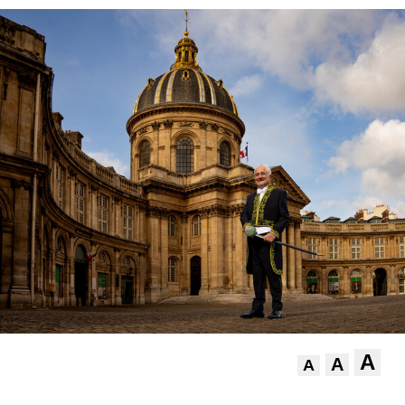
A
A
A