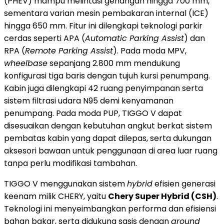
(PHEV) mampu melintasi genangan hingga 700 mm,
sementara varian mesin pembakaran internal (ICE)
hingga 650 mm. Fitur ini dilengkapi teknologi parkir
cerdas seperti APA (
Automatic Parking Assist
) dan
RPA (
Remote Parking Assist
). Pada moda MPV,
wheelbase
sepanjang 2.800 mm mendukung
konfigurasi tiga baris dengan tujuh kursi penumpang.
Kabin juga dilengkapi 42 ruang penyimpanan serta
sistem filtrasi udara N95 demi kenyamanan
penumpang. Pada moda PUP, TIGGO V dapat
disesuaikan dengan kebutuhan angkut berkat sistem
pembatas kabin yang dapat dilepas, serta dukungan
aksesori bawaan untuk penggunaan di area luar ruang
tanpa perlu modifikasi tambahan.
TIGGO V menggunakan sistem
hybrid
efisien generasi
keenam milik CHERY, yaitu
Chery Super Hybrid (CSH)
.
Teknologi ini menyeimbangkan performa dan efisiensi
bahan bakar, serta didukung sasis dengan
ground