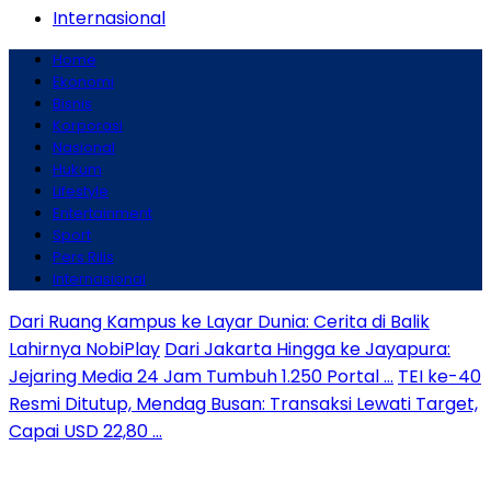
Internasional
Home
Ekonomi
Bisnis
Korporasi
Nasional
Hukum
Lifestyle
Entertainment
Sport
Pers Rilis
Internasional
Dari Ruang Kampus ke Layar Dunia: Cerita di Balik
Lahirnya NobiPlay
Dari Jakarta Hingga ke Jayapura:
Jejaring Media 24 Jam Tumbuh 1.250 Portal …
TEI ke-40
Resmi Ditutup, Mendag Busan: Transaksi Lewati Target,
Capai USD 22,80 …