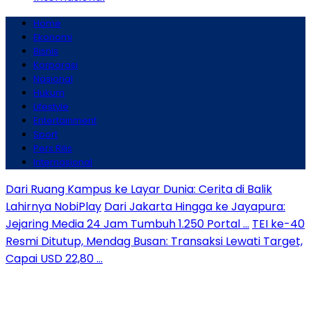
Home
Ekonomi
Bisnis
Korporasi
Nasional
Hukum
Lifestyle
Entertainment
Sport
Pers Rilis
Internasional
Dari Ruang Kampus ke Layar Dunia: Cerita di Balik
Lahirnya NobiPlay
Dari Jakarta Hingga ke Jayapura:
Jejaring Media 24 Jam Tumbuh 1.250 Portal …
TEI ke-40
Resmi Ditutup, Mendag Busan: Transaksi Lewati Target,
Capai USD 22,80 …