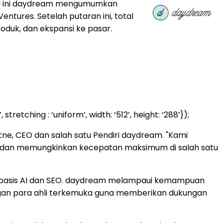
ari ini daydream mengumumkan
entures. Setelah putaran ini, total
uk, dan ekspansi ke pasar.
ing : ‘uniform’, width: ‘512’, height: ‘288’});
e, CEO dan salah satu Pendiri daydream. "Kami
, dan memungkinkan kecepatan maksimum di salah satu
rbasis AI dan SEO. daydream melampaui kemampuan
gan para ahli terkemuka guna memberikan dukungan