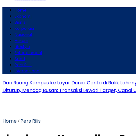
Home
Ekonomi
Bisnis
Korporasi
Nasional
Hukum
Lifestyle
Entertainment
Sport
Pers Rilis
Internasional
Dari Ruang Kampus ke Layar Dunia: Cerita di Balik Lahirn
Ditutup, Mendag Busan: Transaksi Lewati Target, Capai 
Home
Pers Rilis
/