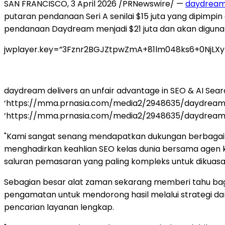
SAN FRANCISCO
,
3 April 2026
/PRNewswire/ —
daydrea
putaran pendanaan Seri A senilai $15 juta yang dipimpin
pendanaan Daydream menjadi $21 juta dan akan digun
jwplayer.key=”3Fznr2BGJZtpwZmA+81lm048ks6+0NjLX
daydream delivers an unfair advantage in SEO & AI Sea
‘https://mma.prnasia.com/media2/2948635/daydrea
‘https://mma.prnasia.com/media2/2948635/daydream_Comme
"Kami sangat senang mendapatkan dukungan berbagai pe
menghadirkan keahlian SEO kelas dunia bersama agen
saluran pemasaran yang paling kompleks untuk dikuasai
Sebagian besar alat zaman sekarang memberi tahu b
pengamatan untuk mendorong hasil melalui strategi 
pencarian layanan lengkap.