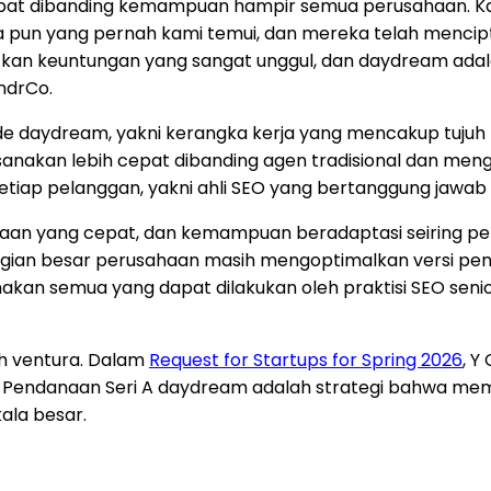
 cepat dibanding kemampuan hampir semua perusahaan.
pa pun yang pernah kami temui, dan mereka telah menci
atkan keuntungan yang sangat unggul, dan daydream a
ndrCo.
aydream, yakni kerangka kerja yang mencakup tujuh pil
aksanakan lebih cepat dibanding agen tradisional dan m
iap pelanggan, yakni ahli SEO yang bertanggung jawab ata
n yang cepat, dan kemampuan beradaptasi seiring perk
ebagian besar perusahaan masih mengoptimalkan versi pe
akan semua yang dapat dilakukan oleh praktisi SEO sen
eh ventura. Dalam
Request for Startups for Spring 2026
, Y
nai. Pendanaan Seri A daydream adalah strategi bahwa 
ala besar.