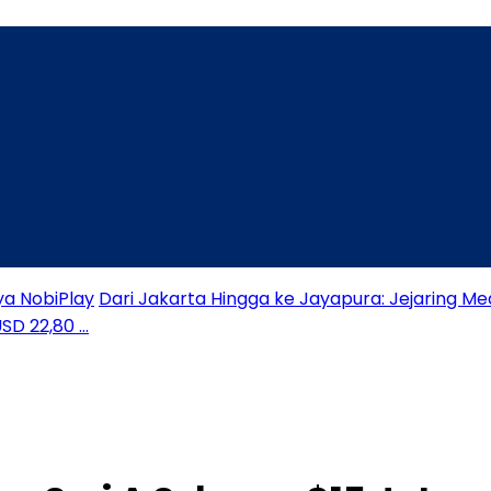
ya NobiPlay
Dari Jakarta Hingga ke Jayapura: Jejaring Me
USD 22,80 …