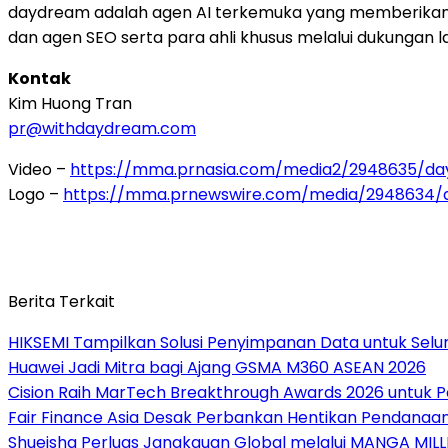
daydream adalah agen AI terkemuka yang memberikan 
dan agen SEO serta para ahli khusus melalui dukungan la
Kontak
Kim Huong Tran
pr@withdaydream.com
Video –
https://mma.prnasia.com/media2/2948635/
Logo –
https://mma.prnewswire.com/media/2948634/
Berita Terkait
HIKSEMI Tampilkan Solusi Penyimpanan Data untuk Seluru
Huawei Jadi Mitra bagi Ajang GSMA M360 ASEAN 2026
Cision Raih MarTech Breakthrough Awards 2026 untuk Pem
Fair Finance Asia Desak Perbankan Hentikan Pendanaan
Shueisha Perluas Jangkauan Global melalui MANGA MILL