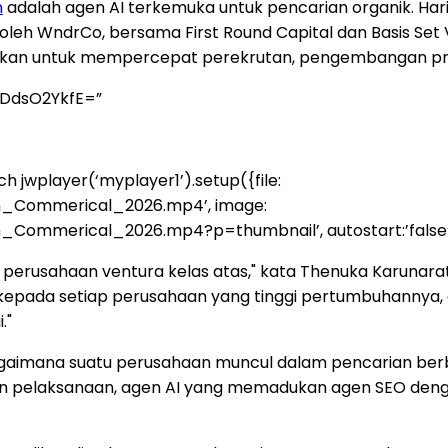
m
adalah agen AI terkemuka untuk pencarian organik. H
 oleh WndrCo, bersama First Round Capital dan Basis Set V
akan untuk mempercepat perekrutan, pengembangan prod
yDdsO2YkfE=”
rch
jwplayer(‘myplayer1’).setup({file:
m_Commerical_2026.mp4’, image:
rical_2026.mp4?p=thumbnail’, autostart:’false’, stretch
rusahaan ventura kelas atas," kata Thenuka Karunaratn
 kepada setiap perusahaan yang tinggi pertumbuhannya
."
agaimana suatu perusahaan muncul dalam pencarian be
dan pelaksanaan, agen AI yang memadukan agen SEO den