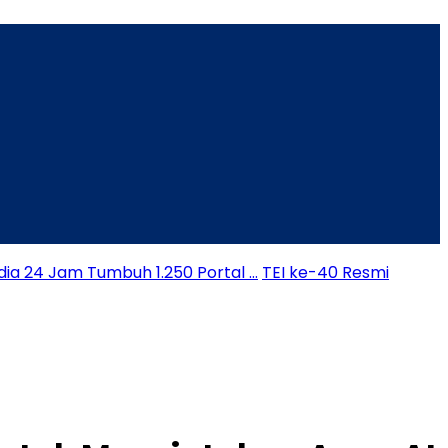
dia 24 Jam Tumbuh 1.250 Portal …
TEI ke-40 Resmi