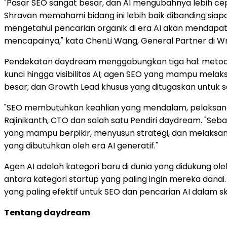
"Pasar SEO sangat besar, dan AI mengubahnya lebih
Shravan memahami bidang ini lebih baik dibanding sia
mengetahui pencarian organik di era AI akan mendap
mencapainya," kata ChenLi Wang, General Partner di W
Pendekatan daydream menggabungkan tiga hal: metode d
kunci hingga visibilitas AI; agen SEO yang mampu mel
besar; dan Growth Lead khusus yang ditugaskan untuk set
"SEO membutuhkan keahlian yang mendalam, pelaksanaa
Rajinikanth, CTO dan salah satu Pendiri daydream. "S
yang mampu berpikir, menyusun strategi, dan melaksan
yang dibutuhkan oleh era AI generatif."
Agen AI adalah kategori baru di dunia yang didukung ol
antara kategori startup yang paling ingin mereka da
yang paling efektif untuk SEO dan pencarian AI dalam sk
Tentang daydream