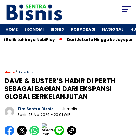
HOME
EKONOMI
BISNIS
KORPORASI
NASIONAL
H
alik Lahirnya NobiPlay
Dari Jakarta Hingga ke Jayapura: Je
/
Home
Pers Rilis
DAVE & BUSTER’S HADIR DI PERTH
SEBAGAI BAGIAN DARI EKSPANSI
GLOBAL BERKELANJUTAN
Tim Sentra Bisnis
- Jurnalis
Senin, 18 Mei 2026
- 20:01 WIB