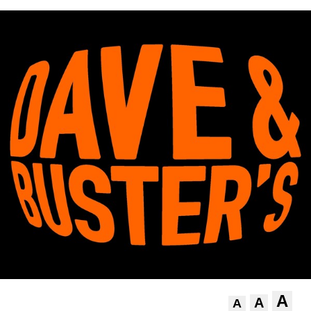
A
A
A