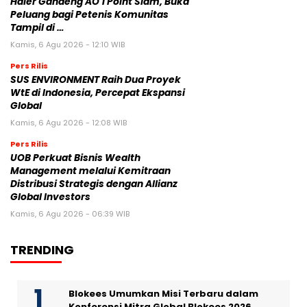
Haier Gandeng AO 1 Point Slam, Buka
Peluang bagi Petenis Komunitas
Tampil di …
Kamis, 6 Agu 2026 - 12:10 WIB
Pers Rilis
SUS ENVIRONMENT Raih Dua Proyek
WtE di Indonesia, Percepat Ekspansi
Global
Kamis, 6 Agu 2026 - 12:08 WIB
Pers Rilis
UOB Perkuat Bisnis Wealth
Management melalui Kemitraan
Distribusi Strategis dengan Allianz
Global Investors
Kamis, 6 Agu 2026 - 06:39 WIB
TRENDING
Blokees Umumkan Misi Terbaru dalam
Konferensi Mitra Global Blokees 2026