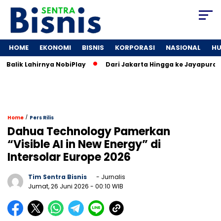
HOME
EKONOMI
BISNIS
KORPORASI
NASIONAL
H
lik Lahirnya NobiPlay
Dari Jakarta Hingga ke Jayapura: Jej
/
Home
Pers Rilis
Dahua Technology Pamerkan
“Visible AI in New Energy” di
Intersolar Europe 2026
Tim Sentra Bisnis
- Jurnalis
Jumat, 26 Juni 2026
- 00:10 WIB