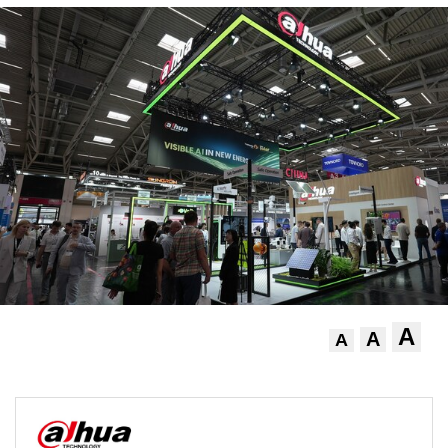
A
A
A