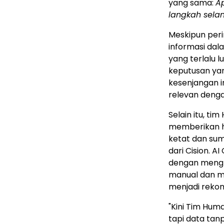
yang sama:
A
langkah sela
Meskipun per
informasi dal
yang terlalu
keputusan yan
kesenjangan 
relevan dengan
Selain itu, t
memberikan ha
ketat dan sum
dari Cision. 
dengan mengh
manual dan m
menjadi reko
"Kini Tim Hum
tapi data tan