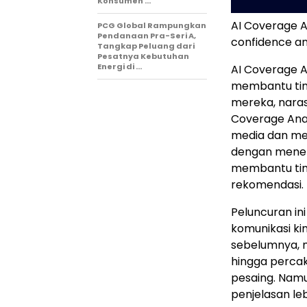
Konsumen …
AI Coverage A
PCG Global Rampungkan
Pendanaan Pra-Seri A,
confidence an
Tangkap Peluang dari
Pesatnya Kebutuhan
Energi di …
AI Coverage An
membantu tim
mereka, narasi
Coverage Anal
media dan mem
dengan menem
membantu tim 
rekomendasi.
Peluncuran ini
komunikasi ki
sebelumnya, m
hingga percaka
pesaing. Namu
penjelasan le