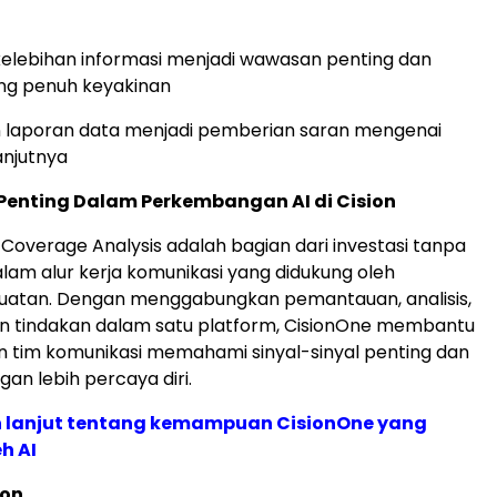
lebihan informasi menjadi wawasan penting dan
ng penuh keyakinan
 laporan data menjadi pemberian saran mengenai
anjutnya
Penting Dalam Perkembangan AI di Cision
 Coverage Analysis adalah bagian dari investasi tanpa
alam alur kerja komunikasi yang didukung oleh
uatan. Dengan menggabungkan pemantauan, analisis,
an tindakan dalam satu platform, CisionOne membantu
 tim komunikasi memahami sinyal-sinyal penting dan
an lebih percaya diri.
ih lanjut tentang kemampuan CisionOne yang
h AI
ion