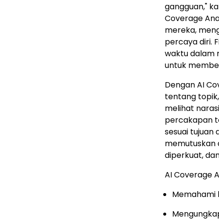
gangguan," kat
Coverage Anal
mereka, mengi
percaya diri.
waktu dalam m
untuk memberi
Dengan AI Cov
tentang topik
melihat nara
percakapan te
sesuai tujuan
memutuskan d
diperkuat, dan
AI Coverage 
Memahami kis
Mengungkapk