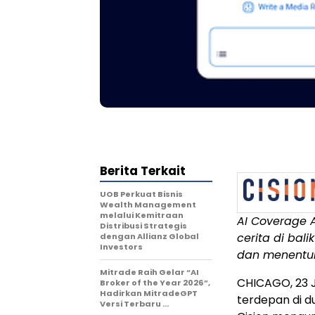
Berita Terkait
UOB Perkuat Bisnis
Wealth Management
melalui Kemitraan
AI Coverage 
Distribusi Strategis
cerita di bal
dengan Allianz Global
Investors
dan menentuk
Mitrade Raih Gelar “AI
CHICAGO
,
23 
Broker of the Year 2026”,
Hadirkan MitradeGPT
terdepan di du
Versi Terbaru …