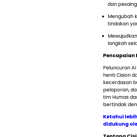
dan pesaing
Mengubah ke
tindakan ya
Mewujudkan
langkah sel
Pencapaian 
Peluncuran AI
henti Cision d
kecerdasan b
pelaporan, d
tim Humas dan
bertindak deng
Ketahui leb
didukung ole
Tentang Cis