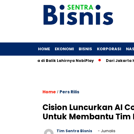
HOME
EKONOMI
BISNIS
KORPORASI
NAS
unia: Cerita di Balik Lahirnya NobiPlay
Dari Jakarta Hingga
Home
Pers Rilis
/
Cision Luncurkan AI C
Untuk Membantu Tim 
Tim Sentra Bisnis
- Jurnalis