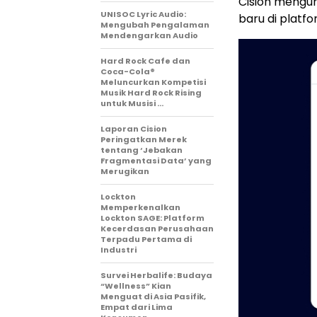
Cision mengum
UNISOC Lyric Audio:
baru di platf
Mengubah Pengalaman
Mendengarkan Audio
Hard Rock Cafe dan
Coca-Cola®
Meluncurkan Kompetisi
Musik Hard Rock Rising
untuk Musisi …
Laporan Cision
Peringatkan Merek
tentang ‘Jebakan
Fragmentasi Data’ yang
Merugikan
Lockton
Memperkenalkan
Lockton SAGE: Platform
Kecerdasan Perusahaan
Terpadu Pertama di
Industri
Survei Herbalife: Budaya
“Wellness” Kian
Menguat di Asia Pasifik,
Empat dari Lima