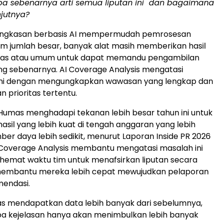
pa sebenarnya arti semua liputan ini dan bagaimana
njutnya?
ingkasan berbasis AI mempermudah pemrosesan
am jumlah besar, banyak alat masih memberikan hasil
 luas atau umum untuk dapat memandu pengambilan
g sebenarnya. AI Coverage Analysis mengatasi
ini dengan mengungkapkan wawasan yang lengkap dan
 prioritas tertentu.
im Humas menghadapi tekanan lebih besar tahun ini untuk
sil yang lebih kuat di tengah anggaran yang lebih
ber daya lebih sedikit, menurut Laporan Inside PR 2026
AI Coverage Analysis membantu mengatasi masalah ini
emat waktu tim untuk menafsirkan liputan secara
embantu mereka lebih cepat mewujudkan pelaporan
mendasi.
as mendapatkan data lebih banyak dari sebelumnya,
pa kejelasan hanya akan menimbulkan lebih banyak