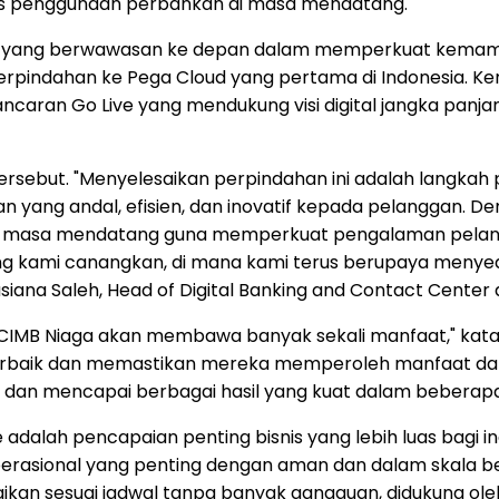
 penggunaan perbankan di masa mendatang.
a yang berwawasan ke depan dalam memperkuat kemamp
pindahan ke Pega Cloud yang pertama di Indonesia. Ker
aran Go Live yang mendukung visi digital jangka panjan
ersebut. "Menyelesaikan perpindahan ini adalah langkah
yang andal, efisien, dan inovatif kepada pelanggan. De
l di masa mendatang guna memperkuat pengalaman pelangga
 kami canangkan, di mana kami terus berupaya menyedi
ana Saleh, Head of Digital Banking and Contact Center d
MB Niaga akan membawa banyak sekali manfaat," kata Fra
rbaik dan memastikan mereka memperoleh manfaat dari s
 dan mencapai berbagai hasil yang kuat dalam beberap
ve adalah pencapaian penting bisnis yang lebih luas bagi i
sional yang penting dengan aman dan dalam skala bes
aikan sesuai jadwal tanpa banyak gangguan, didukung ole