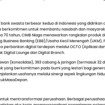
h bank swasta terbesar kedua di Indonesia yang didirik
a berkomitmen untuk membantu nasabah dan masyarakat
lama 70 tahun, CIMB Niaga menawarkan rangkaian produk
 Business Banking (EBB)/Usaha Kecil Menengah (UKM), 
 perbankan digital terdepan melalui OCTO (Aplikasi dan
Digital Lounge dan Digital Branch.
wan (konsolidasi), 393 cabang & jaringan (termasuk 32 di
nk yang berkomitmen pada bumi yang lestari bagi genera
lankan usahanya melalui sinergi aspek lingkungan hidup,
ntukMasaDepan.
untuk mentransformasi perusahaan. Berbagai perusahaan
iskan alur kerja, mempersonalisasi pengalaman pelangg