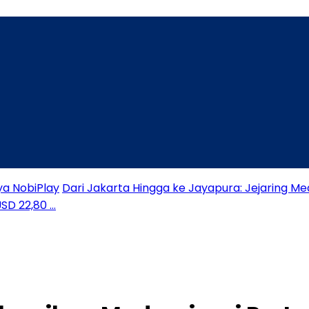
ya NobiPlay
Dari Jakarta Hingga ke Jayapura: Jejaring Me
USD 22,80 …