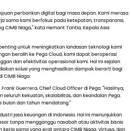
uan perbankan digital bagi masa depan. Kami merasa
ja sama kami berfokus pada ketepatan, transparansi,
g CIMB Niaga," kata Hemant Tantia, Kepala Asia
 penting untuk meningkatkan landasan teknologi kami
ngan beralih ke Pega Cloud, kami dapat beroperasi
n dan efektivitas operasional kami. Hal ini sejalan
akan solusi yang menghasilkan dampak berarti bagi
i CIMB Niaga.
nk Guerrera, Chief Cloud Officer di Pega. "Hasilnya,
eluruh kekuatan, skalabilitas, dan keandalan Pega.
a bulan dan tahun mendatang."
ndustri jasa keuangan di Indonesia. Hal ini menunjukkan
ar tanpa mengganggu nasabah atau aktivitas bisnis
h kerja sama yang erat antara CIMB Niaga, Virtusa, dan