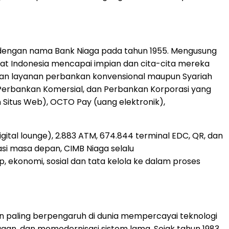
an dengan nama Bank Niaga pada tahun 1955. Mengusung
 Indonesia mencapai impian dan cita-cita mereka
 dan layanan perbankan konvensional maupun Syariah
Perbankan Komersial, dan Perbankan Korporasi yang
 Situs Web), OCTO Pay (uang elektronik),
gital lounge), 2.883 ATM, 674.844 terminal EDC, QR, dan
si masa depan, CIMB Niaga selalu
 ekonomi, sosial dan tata kelola ke dalam proses
 paling berpengaruh di dunia mempercayai teknologi
an, dan memodernisasi sistem lama. Sejak tahun 1983,