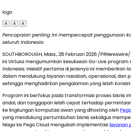
logo
A
A
A
Pencapaian penting ini mempercepat penggunaan kom
seluruh Indonesia
SOUTHBOROUGH, Mass.
,
28 Februari 2026
/PRNewswire/ 
ini Virtusa mengumumkan kesuksean Go-Live program mo
Indonesia. Inisiatif pertama di jenisnya ini memberika
dalam mendukung layanan nasabah, operasional, dan 
sehingga menghadirkan pengalaman yang lebih konsisten
Program ini berfokus pada transformasi proses bisnis 
andal, dan tanggapan lebih cepat terhadap permintaan
ke lingkungan komputasi awan yang dihosting oleh
Pega
yang mendukung pertumbuhan bisnis sekaligus memper
Niaga ke Pega Cloud mengubah implementasi
layanan 