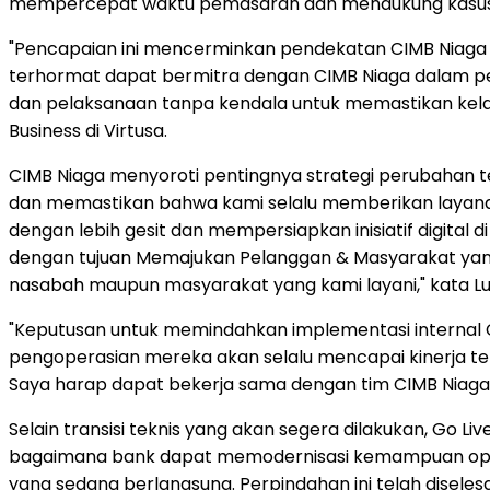
mempercepat waktu pemasaran dan mendukung kasus
"Pencapaian ini mencerminkan pendekatan CIMB Niag
terhormat dapat bermitra dengan CIMB Niaga dalam per
dan pelaksanaan tanpa kendala untuk memastikan kelanc
Business di Virtusa.
CIMB Niaga menyoroti pentingnya strategi perubahan t
dan memastikan bahwa kami selalu memberikan layanan 
dengan lebih gesit dan mempersiapkan inisiatif digita
dengan tujuan Memajukan Pelanggan & Masyarakat yang
nasabah maupun masyarakat yang kami layani," kata Lusi
"Keputusan untuk memindahkan implementasi internal CI
pengoperasian mereka akan selalu mencapai kinerja te
Saya harap dapat bekerja sama dengan tim CIMB Niaga
Selain transisi teknis yang akan segera dilakukan, Go Li
bagaimana bank dapat memodernisasi kemampuan opera
yang sedang berlangsung. Perpindahan ini telah diseles