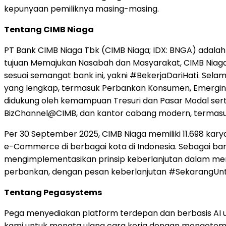
kepunyaan pemiliknya masing-masing.
Tentang CIMB Niaga
PT Bank CIMB Niaga Tbk (CIMB Niaga; IDX: BNGA) adala
tujuan Memajukan Nasabah dan Masyarakat, CIMB Niag
sesuai semangat bank ini, yakni #BekerjaDariHati. Se
yang lengkap, termasuk Perbankan Konsumen, Emerging
didukung oleh kemampuan Tresuri dan Pasar Modal serta
BizChannel@CIMB, dan kantor cabang modern, termasuk 
Per 30 September 2025, CIMB Niaga memiliki 11.698 karya
e-Commerce di berbagai kota di Indonesia. Sebagai ba
mengimplementasikan prinsip keberlanjutan dalam menja
perbankan, dengan pesan keberlanjutan #SekarangU
Tentang Pegasystems
Pega menyediakan platform terdepan dan berbasis AI 
kami untuk menata ulang cara kerja dengan mengotomat