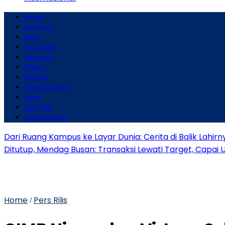
Home
Ekonomi
Bisnis
Korporasi
Nasional
Hukum
Lifestyle
Entertainment
Sport
Pers Rilis
Internasional
Dari Ruang Kampus ke Layar Dunia: Cerita di Balik Lahirn
Ditutup, Mendag Busan: Transaksi Lewati Target, Capai 
Home
Pers Rilis
/