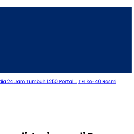
dia 24 Jam Tumbuh 1.250 Portal …
TEI ke-40 Resmi