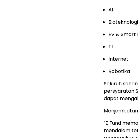
AI
Bioteknolog
EV & Smart 
TI
Internet
Robotika
Seluruh saham
persyaratan S
dapat mengaks
Menjembatani 
"E Fund mema
mendalam ter
menemukan nila