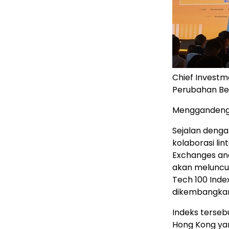
Chief Investme
Perubahan Bes
Menggandeng 
Sejalan deng
kolaborasi li
Exchanges and
akan meluncur
Tech 100 Inde
dikembangkan 
Indeks terseb
Hong Kong ya