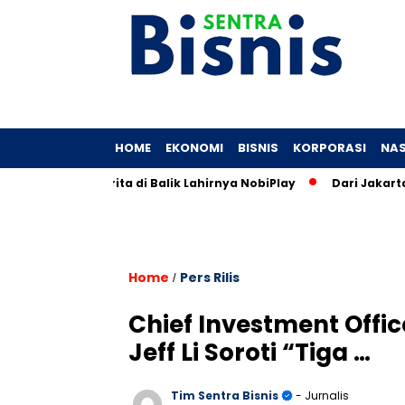
HOME
EKONOMI
BISNIS
KORPORASI
NAS
unia: Cerita di Balik Lahirnya NobiPlay
Dari Jakarta Hingga
Home
Pers Rilis
/
Chief Investment Office
Jeff Li Soroti “Tiga …
Tim Sentra Bisnis
- Jurnalis