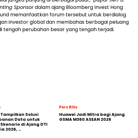
nting Sponsor
dalam ajang Bloomberg Invest Hong
Fund memanfaatkan forum tersebut untuk berdialog
gan investor global dan membahas berbagai peluang
i tengah perubahan besar yang tengah terjadi.
s
Pers Rilis
 Tampilkan Solusi
Huawei Jadi Mitra bagi Ajang
panan Data untuk
GSMA M360 ASEAN 2026
 Skenario di Ajang DTI
ia 2026, …