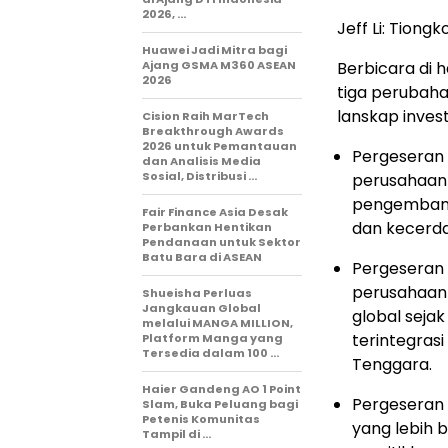
2026, …
Jeff Li: Tion
Huawei Jadi Mitra bagi
Ajang GSMA M360 ASEAN
Berbicara di h
2026
tiga perubah
lanskap invest
Cision Raih MarTech
Breakthrough Awards
2026 untuk Pemantauan
Pergeseran 
dan Analisis Media
Sosial, Distribusi …
perusahaan 
pengembangan
Fair Finance Asia Desak
dan kecerda
Perbankan Hentikan
Pendanaan untuk Sektor
Batu Bara di ASEAN
Pergeseran 
perusahaan 
Shueisha Perluas
Jangkauan Global
global seja
melalui MANGA MILLION,
terintegrasi
Platform Manga yang
Tersedia dalam 100 …
Tenggara.
Haier Gandeng AO 1 Point
Pergeseran
Slam, Buka Peluang bagi
Petenis Komunitas
yang lebih 
Tampil di …