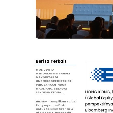
Berita Terkait
MONDEVITA
MENGAKUISISI SAHAM
MAYORITAS DI
UNDERSCORE DISTRICT,
PERUSAHAAN INDUK
MAGLIANO, SEBAGAI
HONG KONG, 12
LANGKAH KEDUA …
(Global Equit
HIKSEMI Tampilkan Solusi
perspektifnya
Penyimpanan Data
untuk Seluruh Skenario
Bloomberg In
di Ajang DTI Indonesia