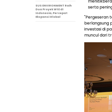
menitikberat
SUS ENVIRONMENT Raih
serta penin
Dua Proyek WtE di
Indonesia, Percepat
"Pergeseran t
Ekspansi Global
berlangsung pa
investasi di 
muncul dari t