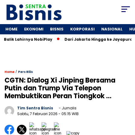
HOME
EKONOMI
BISNIS
KORPORASI
NASIONAL
H
alik Lahirnya NobiPlay
Dari Jakarta Hingga ke Jayapura: Jej
/
Home
Pers Rilis
CGTN: Dialog Xi Jinping Bersama
Putin dan Trump Via Telepon
Membuktikan Peran Tiongkok …
Tim Sentra Bisnis
- Jurnalis
Sabtu, 7 Februari 2026
- 05:15 WIB