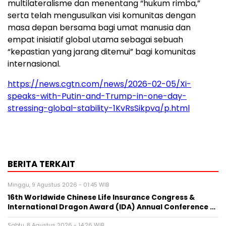
multilateralisme dan menentang “hukum rimba,”
serta telah mengusulkan visi komunitas dengan
masa depan bersama bagi umat manusia dan
empat inisiatif global utama sebagai sebuah
“kepastian yang jarang ditemui” bagi komunitas
internasional.
https://news.cgtn.com/news/2026-02-05/Xi-
speaks-with-Putin-and-Trump-in-one-day-
stressing-global-stability-1KvRsSikpvq/p.html
BERITA TERKAIT
Minggu, 9 Agustus 2026 - 01:45 WIB
16th Worldwide Chinese Life Insurance Congress &
International Dragon Award (IDA) Annual Conference …
Sabtu, 8 Agustus 2026 - 14:26 WIB