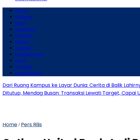
Home
Ekonomi
Bisnis
Korporasi
Nasional
Hukum
Lifestyle
Entertainment
Sport
Pers Rilis
Internasional
Dari Ruang Kampus ke Layar Dunia: Cerita di Balik Lahirn
Ditutup, Mendag Busan: Transaksi Lewati Target, Capai 
Home
Pers Rilis
/