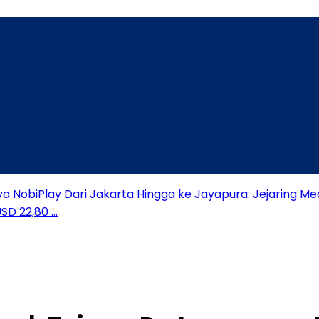
ya NobiPlay
Dari Jakarta Hingga ke Jayapura: Jejaring Me
USD 22,80 …