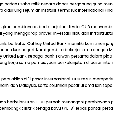
ga badan usaha milik negara dapat bergabung guna mendu
idukung sejumlah institusi, termasuk International Finan
ngkan pembiayaan berkelanjutan di Asia, CUB menyambut
ang menggarap proyek investasi hijau dan infrastruktur
Bank, berkata, "Cathay United Bank memiliki komitmen j
maupun luar negeri. Kami gembira bekerja sama dengan M
ay United Bank sebagai bank Taiwan pertama dalam pla
 kerja sama pembiayaan berkelanjutan di pasar intern
tor perwakilan di 11 pasar internasional. CUB terus memp
tnam, dan Malaysia, serta sejumlah pasar utama lain se
n berkelanjutan, CUB pernah menangani pembiayaan pro
 pembangkit listrik tenaga bayu (PLTB) lepas pantai per