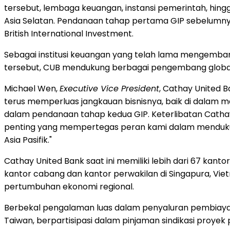
tersebut, lembaga keuangan, instansi pemerintah, hing
Asia Selatan. Pendanaan tahap pertama GIP sebelumnya d
British International Investment.
Sebagai institusi keuangan yang telah lama mengemba
tersebut, CUB mendukung berbagai pengembang global y
Michael Wen,
Executive Vice President
, Cathay United 
terus memperluas jangkauan bisnisnya, baik di dalam 
dalam pendanaan tahap kedua GIP. Keterlibatan Cath
penting yang mempertegas peran kami dalam mendukung
Asia Pasifik."
Cathay United Bank saat ini memiliki lebih dari 67 kan
kantor cabang dan kantor perwakilan di Singapura, Vie
pertumbuhan ekonomi regional.
Berbekal pengalaman luas dalam penyaluran pembiayaa
Taiwan, berpartisipasi dalam pinjaman sindikasi proyek