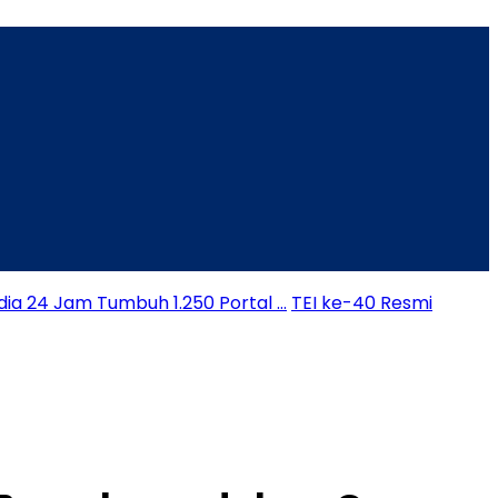
dia 24 Jam Tumbuh 1.250 Portal …
TEI ke-40 Resmi