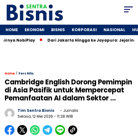
HOME
EKONOMI
BISNIS
KORPORASI
NASIONAL
H
nya NobiPlay
Dari Jakarta Hingga ke Jayapura: Jejaring Medi
/
Home
Pers Rilis
Cambridge English Dorong Pemimpin
di Asia Pasifik untuk Mempercepat
Pemanfaatan AI dalam Sektor …
Tim Sentra Bisnis
- Jurnalis
Selasa, 12 Mei 2026
- 11:28 WIB