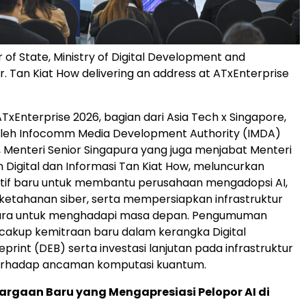
r of State, Ministry of Digital Development and
r. Tan Kiat How delivering an address at ATxEnterprise
TxEnterprise 2026, bagian dari Asia Tech x Singapore,
 oleh Infocomm Media Development Authority (IMDA)
, Menteri Senior Singapura yang juga menjabat Menteri
igital dan Informasi Tan Kiat How, meluncurkan
iatif baru untuk membantu perusahaan mengadopsi AI,
etahanan siber, serta mempersiapkan infrastruktur
apura untuk menghadapi masa depan. Pengumuman
cakup kemitraan baru dalam kerangka Digital
eprint (DEB) serta investasi lanjutan pada infrastruktur
erhadap ancaman komputasi kuantum.
rgaan Baru yang Mengapresiasi Pelopor AI di