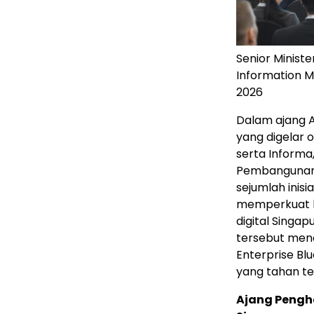
Senior Ministe
Information M
2026
Dalam ajang A
yang digelar
serta Informa
Pembangunan D
sejumlah inis
memperkuat k
digital Sing
tersebut men
Enterprise Blu
yang tahan t
Ajang Pengha