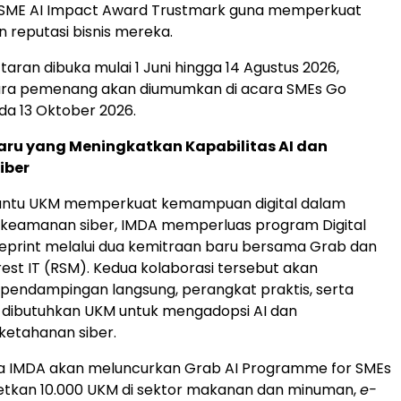
ME AI Impact Award Trustmark guna memperkuat
an reputasi bisnis mereka.
aran dibuka mulai 1 Juni hingga 14 Agustus 2026,
ra pemenang akan diumumkan di acara SMEs Go
ada 13 Oktober 2026.
aru yang Meningkatkan Kapabilitas AI dan
iber
ntu UKM memperkuat kemampuan digital dalam
 keamanan siber, IMDA memperluas program Digital
ueprint melalui dua kemitraan baru bersama Grab dan
est IT (RSM). Kedua kolaborasi tersebut akan
pendampingan langsung, perangkat praktis, serta
 dibutuhkan UKM untuk mengadopsi AI dan
etahanan siber.
 IMDA akan meluncurkan Grab AI Programme for SMEs
tkan 10.000 UKM di sektor makanan dan minuman,
e-