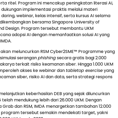
erta ritel. Program ini mencakup peningkatan literasi AI,
n dukungan implementasi praktis melalui materi
aring, webinar, kelas intensif, serta kursus AI selama
 dikembangkan bersama Singapore University of
nd Design. Program tersebut membantu UKM
cana adopsi AI dengan memanfaatkan solusi AI yang
 IMDA.
RSM akan meluncurkan RSM Cyber2SME™ Programme yang
simulasi serangan
phishing
secara gratis bagi 2.000
kakarya terkait risiko keamanan siber. Hingga 1.000 UKM
mperoleh akses ke webinar dan
tabletop exercise
yang
man siber, risiko AI dan data, serta strategi respons
 melanjutkan keberhasilan DEB yang sejak diluncurkan
 telah mendukung lebih dari 26.000 UKM. Dengan
 Grab dan RSM, IMDA menargetkan tambahan 12.000
program tersebut semakin mendekati target, yakni