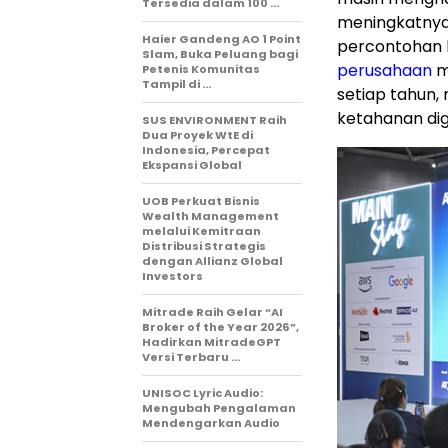
Tersedia dalam 100 …
meningkatnya 
Haier Gandeng AO 1 Point
percontohan 
Slam, Buka Peluang bagi
perusahaan
m
Petenis Komunitas
Tampil di …
setiap tahun
ketahanan digi
SUS ENVIRONMENT Raih
Dua Proyek WtE di
Indonesia, Percepat
Ekspansi Global
UOB Perkuat Bisnis
Wealth Management
melalui Kemitraan
Distribusi Strategis
dengan Allianz Global
Investors
Mitrade Raih Gelar “AI
Broker of the Year 2026”,
Hadirkan MitradeGPT
Versi Terbaru …
UNISOC Lyric Audio:
Mengubah Pengalaman
Mendengarkan Audio