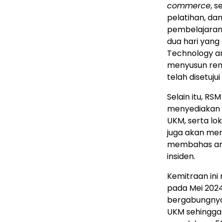
commerce
, s
pelatihan, da
pembelajaran d
dua hari yang
Technology a
menyusun ren
telah disetujui
Selain itu, 
menyediakan 
UKM, serta lo
juga akan me
membahas anca
insiden.
Kemitraan ini
pada Mei 2024
bergabungnya
UKM sehingga 