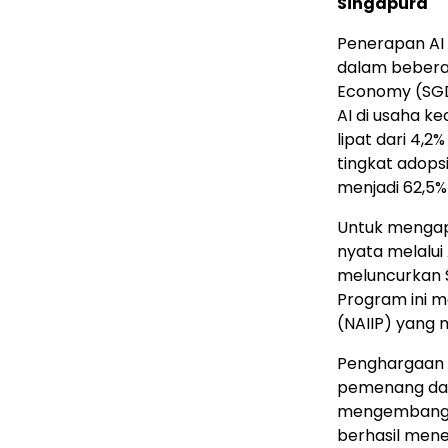
Singapura
Penerapan AI
dalam beberap
Economy (SGDE
AI di usaha ke
lipat dari 4,2
tingkat adops
menjadi 62,5%
Untuk mengap
nyata melalui
meluncurkan S
Program ini m
(NAIIP) yang 
Penghargaan 
pemenang dal
mengembangkan
berhasil mene