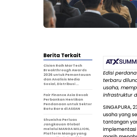
Berita Terkait
Cision Raih MarTech
Breakthrough Awards
Edisi perdana
2026 untuk Pemantauan
dan Analisis Media
terbaru dilun
Sosial, Distribusi …
usaha, memp
infrastruktur 
Fair Finance Asia Desak
Perbankan Hentikan
Pendanaan untuk Sektor
SINGAPURA, 23
Batu Bara di ASEAN
usaha yang s
Shueisha Perluas
tantangan yan
Jangkauan Global
implementasi
melalui MANGA MILLION,
Platform Manga yang
masih menghad