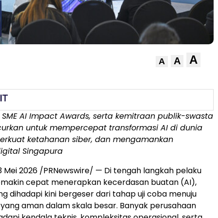
A
A
A
 SME AI Impact Awards, serta kemitraan publik-swasta
curkan untuk mempercepat transformasi AI di dunia
erkuat ketahanan siber, dan mengamankan
digital Singapura
 Mei 2026 /PRNewswire/ — Di tengah langkah pelaku
emakin cepat menerapkan kecerdasan buatan (AI),
g dihadapi kini bergeser dari tahap uji coba menuju
 yang aman dalam skala besar. Banyak perusahaan
api kendala teknis, kompleksitas operasional, serta