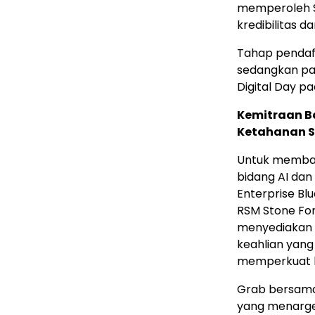
memperoleh S
kredibilitas d
Tahap pendaft
sedangkan pa
Digital Day p
Kemitraan B
Ketahanan S
Untuk memba
bidang AI dan
Enterprise Bl
RSM Stone For
menyediakan 
keahlian yang
memperkuat k
Grab bersama
yang menarge