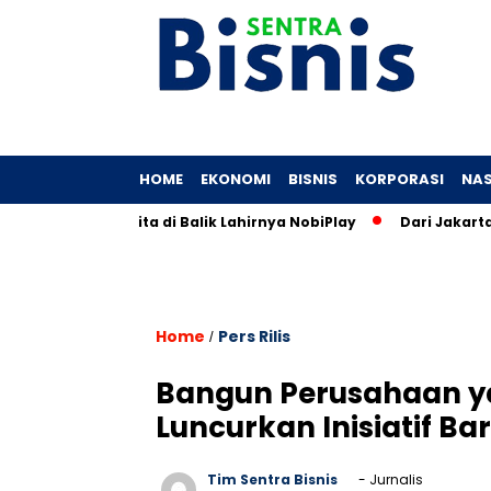
HOME
EKONOMI
BISNIS
KORPORASI
NAS
unia: Cerita di Balik Lahirnya NobiPlay
Dari Jakarta Hingga
Home
Pers Rilis
/
Bangun Perusahaan ya
Luncurkan Inisiatif Ba
Tim Sentra Bisnis
- Jurnalis