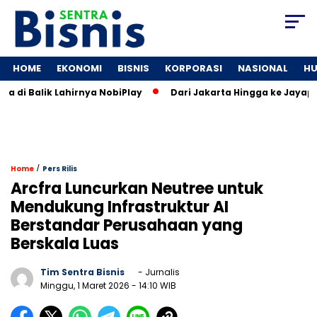
HOME
EKONOMI
BISNIS
KORPORASI
NASIONAL
H
 di Balik Lahirnya NobiPlay
Dari Jakarta Hingga ke Jayapura
/
Home
Pers Rilis
Arcfra Luncurkan Neutree untuk
Mendukung Infrastruktur AI
Berstandar Perusahaan yang
Berskala Luas
Tim Sentra Bisnis
- Jurnalis
Minggu, 1 Maret 2026
- 14:10 WIB