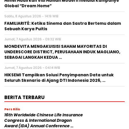
Himel Hadirkan Visi Hunian Modern melalui Kampanye
Global “Dream Home”
Sabtu, 8 Agustus 2026 - 14:19 WIB
FAMILIARITÉ: Ketika Sinema dan Sastra Bertemu dalam
Sebuah Karya Puitis
Jumat, 7 Agustus 2026 - 09:32 WIB
MONDEVITA MENGAKUISISI SAHAM MAYORITAS DI
UNDERSCORE DISTRICT, PERUSAHAAN INDUK MAGLIANO,
SEBAGAI LANGKAH KEDUA …
Jumat, 7 Agustus 2026 - 04:14 WIB
HIKSEMI Tampilkan Solusi Penyimpanan Data untuk
Seluruh Skenario di Ajang DTI Indonesia 2026, …
BERITA TERBARU
Pers Rilis
16th Worldwide Chinese Life Insurance
Congress & International Dragon
Award (IDA) Annual Conference …