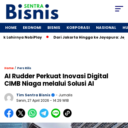
HOME
EKONOMI
BISNIS
KORPORASI
NASIONAL
H
Lahirnya NobiPlay
Dari Jakarta Hingga ke Jayapura: Jejarin
/
Home
Pers Rilis
AI Rudder Perkuat Inovasi Digital
CIMB Niaga melalui Solusi AI
Tim Sentra Bisnis
- Jurnalis
Senin, 27 April 2026
- 14:29 WIB