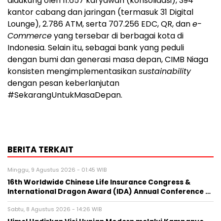
didukung oleh 11.657 karyawan (konsolidasi), 394
kantor cabang dan jaringan (termasuk 31 Digital
Lounge), 2.786 ATM, serta 707.256 EDC, QR, dan
e-
Commerce
yang tersebar di berbagai kota di
Indonesia. Selain itu, sebagai bank yang peduli
dengan bumi dan generasi masa depan, CIMB Niaga
konsisten mengimplementasikan
sustainability
dengan pesan keberlanjutan
#SekarangUntukMasaDepan.
BERITA TERKAIT
Minggu, 9 Agustus 2026 - 01:45 WIB
16th Worldwide Chinese Life Insurance Congress &
International Dragon Award (IDA) Annual Conference …
Sabtu, 8 Agustus 2026 - 14:26 WIB